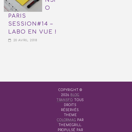
O
PARIS
SESSION#14 –
LABO EN VUE !
20 AVRIL 2018
COPYRIGHT ©
2026
BLOG
TRANSFO
. TOUS
DROITS
RÉSERVÉS.
THEME
COLORMAG
PAR
THEMEGRILL.
PROPULSÉ PAR