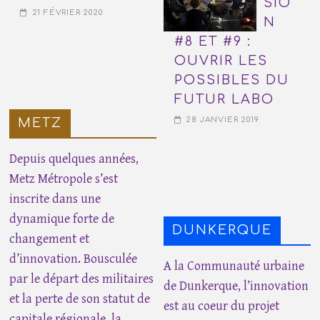
SIO
21 FÉVRIER 2020
N
#8 ET #9 :
OUVRIR LES
POSSIBLES DU
FUTUR LABO
28 JANVIER 2019
METZ
Depuis quelques années,
Metz Métropole s’est
inscrite dans une
dynamique forte de
DUNKERQUE
changement et
d’innovation. Bousculée
A la Communauté urbaine
par le départ des militaires
de Dunkerque, l’innovation
et la perte de son statut de
est au coeur du projet
capitale régionale, la