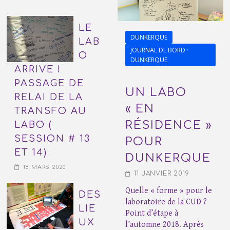
LE
DUNKERQUE
LAB
JOURNAL DE BORD ·
O
DUNKERQUE
ARRIVE !
PASSAGE DE
UN LABO
RELAI DE LA
« EN
TRANSFO AU
RÉSIDENCE »
LABO (
SESSION # 13
POUR
ET 14)
DUNKERQUE
18 MARS 2020
11 JANVIER 2019
Quelle « forme » pour le
DES
laboratoire de la CUD ?
LIE
Point d’étape à
UX
l’automne 2018. Après