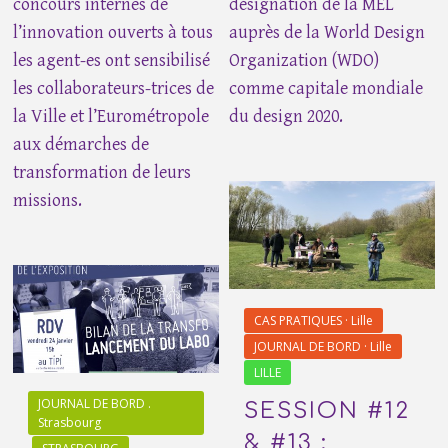
concours internes de
désignation de la MEL
l’innovation ouverts à tous
auprès de la World Design
les agent-es ont sensibilisé
Organization (WDO)
les collaborateurs-trices de
comme capitale mondiale
la Ville et l’Eurométropole
du design 2020.
aux démarches de
transformation de leurs
missions.
CAS PRATIQUES · Lille
JOURNAL DE BORD · Lille
LILLE
JOURNAL DE BORD .
SESSION #12
Strasbourg
& #13 :