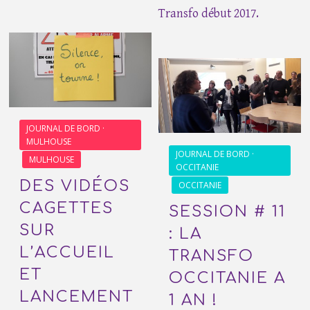
Transfo début 2017.
JOURNAL DE BORD ·
MULHOUSE
JOURNAL DE BORD ·
MULHOUSE
OCCITANIE
DES VIDÉOS
OCCITANIE
CAGETTES
SESSION # 11
SUR
: LA
L’ACCUEIL
TRANSFO
ET
OCCITANIE A
LANCEMENT
1 AN !