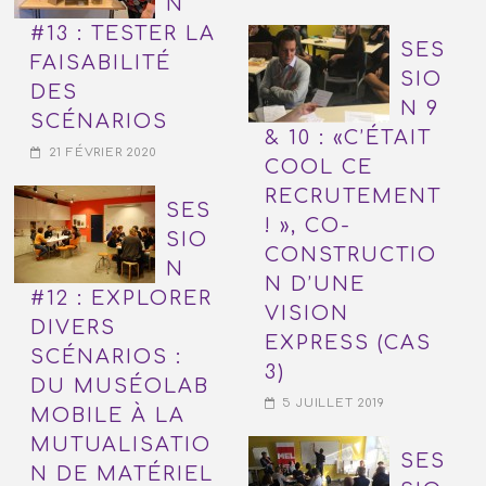
N
#13 : TESTER LA
SES
FAISABILITÉ
SIO
DES
N 9
SCÉNARIOS
& 10 : «C’ÉTAIT
21 FÉVRIER 2020
COOL CE
RECRUTEMENT
SES
! », CO-
SIO
CONSTRUCTIO
N
N D’UNE
#12 : EXPLORER
VISION
DIVERS
EXPRESS (CAS
SCÉNARIOS :
3)
DU MUSÉOLAB
5 JUILLET 2019
MOBILE À LA
MUTUALISATIO
SES
N DE MATÉRIEL