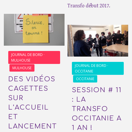
Transfo début 2017.
JOURNAL DE BORD ·
MULHOUSE
JOURNAL DE BORD ·
MULHOUSE
OCCITANIE
DES VIDÉOS
OCCITANIE
CAGETTES
SESSION # 11
SUR
: LA
L’ACCUEIL
TRANSFO
ET
OCCITANIE A
LANCEMENT
1 AN !