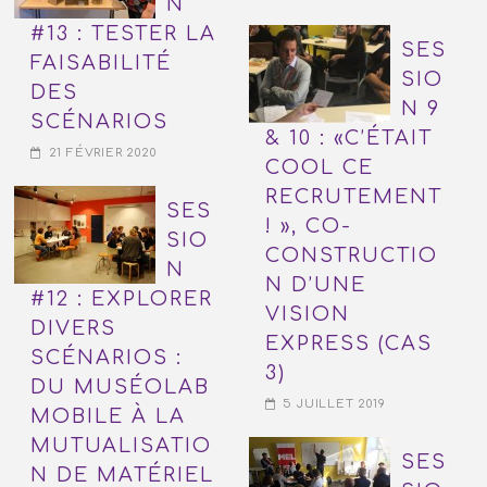
N
#13 : TESTER LA
SES
FAISABILITÉ
SIO
DES
N 9
SCÉNARIOS
& 10 : «C’ÉTAIT
21 FÉVRIER 2020
COOL CE
RECRUTEMENT
SES
! », CO-
SIO
CONSTRUCTIO
N
N D’UNE
#12 : EXPLORER
VISION
DIVERS
EXPRESS (CAS
SCÉNARIOS :
3)
DU MUSÉOLAB
5 JUILLET 2019
MOBILE À LA
MUTUALISATIO
SES
N DE MATÉRIEL