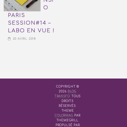
O
PARIS
SESSION#14 –
LABO EN VUE !
20 AVRIL 2018
COPYRIGHT ©
2026
BLOG
TRANSFO
. TOUS
DROITS
RÉSERVÉS.
THEME
COLORMAG
PAR
THEMEGRILL.
PROPULSÉ PAR