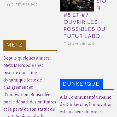
SIO
21 FÉVRIER 2020
N
#8 ET #9 :
OUVRIR LES
POSSIBLES DU
FUTUR LABO
28 JANVIER 2019
METZ
Depuis quelques années,
Metz Métropole s’est
inscrite dans une
dynamique forte de
DUNKERQUE
changement et
d’innovation. Bousculée
A la Communauté urbaine
par le départ des militaires
de Dunkerque, l’innovation
et la perte de son statut de
est au coeur du projet
capitale régionale, la