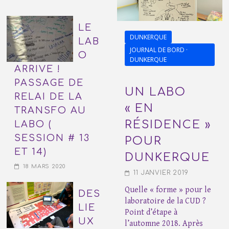
LE
DUNKERQUE
LAB
JOURNAL DE BORD ·
O
DUNKERQUE
ARRIVE !
PASSAGE DE
UN LABO
RELAI DE LA
« EN
TRANSFO AU
RÉSIDENCE »
LABO (
SESSION # 13
POUR
ET 14)
DUNKERQUE
18 MARS 2020
11 JANVIER 2019
Quelle « forme » pour le
DES
laboratoire de la CUD ?
LIE
Point d’étape à
UX
l’automne 2018. Après