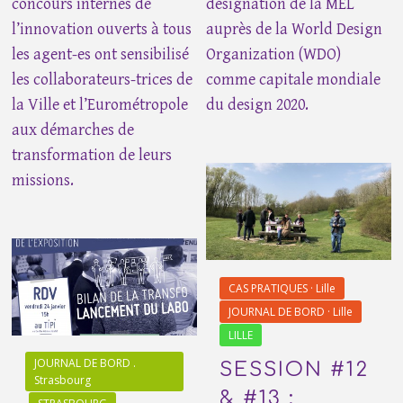
concours internes de
désignation de la MEL
l’innovation ouverts à tous
auprès de la World Design
les agent-es ont sensibilisé
Organization (WDO)
les collaborateurs-trices de
comme capitale mondiale
la Ville et l’Eurométropole
du design 2020.
aux démarches de
transformation de leurs
missions.
CAS PRATIQUES · Lille
JOURNAL DE BORD · Lille
LILLE
JOURNAL DE BORD .
SESSION #12
Strasbourg
& #13 :