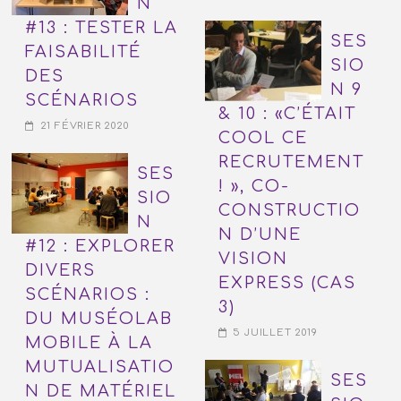
N
#13 : TESTER LA
SES
FAISABILITÉ
SIO
DES
N 9
SCÉNARIOS
& 10 : «C’ÉTAIT
21 FÉVRIER 2020
COOL CE
RECRUTEMENT
SES
! », CO-
SIO
CONSTRUCTIO
N
N D’UNE
#12 : EXPLORER
VISION
DIVERS
EXPRESS (CAS
SCÉNARIOS :
3)
DU MUSÉOLAB
5 JUILLET 2019
MOBILE À LA
MUTUALISATIO
SES
N DE MATÉRIEL