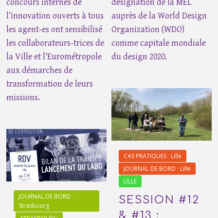
concours internes de
désignation de la MEL
l’innovation ouverts à tous
auprès de la World Design
les agent-es ont sensibilisé
Organization (WDO)
les collaborateurs-trices de
comme capitale mondiale
la Ville et l’Eurométropole
du design 2020.
aux démarches de
transformation de leurs
missions.
CAS PRATIQUES · Lille
JOURNAL DE BORD · Lille
LILLE
JOURNAL DE BORD .
SESSION #12
Strasbourg
& #13 :