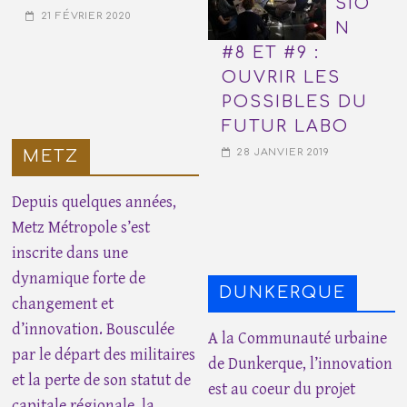
SIO
21 FÉVRIER 2020
N
#8 ET #9 :
OUVRIR LES
POSSIBLES DU
FUTUR LABO
28 JANVIER 2019
METZ
Depuis quelques années,
Metz Métropole s’est
inscrite dans une
dynamique forte de
DUNKERQUE
changement et
d’innovation. Bousculée
A la Communauté urbaine
par le départ des militaires
de Dunkerque, l’innovation
et la perte de son statut de
est au coeur du projet
capitale régionale, la