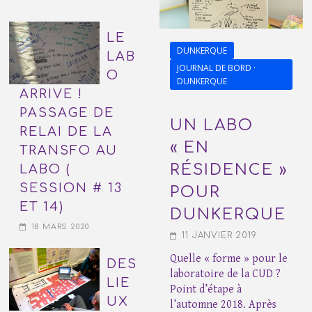
LE
DUNKERQUE
LAB
JOURNAL DE BORD ·
O
DUNKERQUE
ARRIVE !
PASSAGE DE
UN LABO
RELAI DE LA
« EN
TRANSFO AU
RÉSIDENCE »
LABO (
SESSION # 13
POUR
ET 14)
DUNKERQUE
18 MARS 2020
11 JANVIER 2019
Quelle « forme » pour le
DES
laboratoire de la CUD ?
LIE
Point d’étape à
UX
l’automne 2018. Après