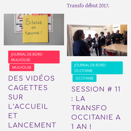
Transfo début 2017.
JOURNAL DE BORD ·
MULHOUSE
JOURNAL DE BORD ·
MULHOUSE
OCCITANIE
DES VIDÉOS
OCCITANIE
CAGETTES
SESSION # 11
SUR
: LA
L’ACCUEIL
TRANSFO
ET
OCCITANIE A
LANCEMENT
1 AN !