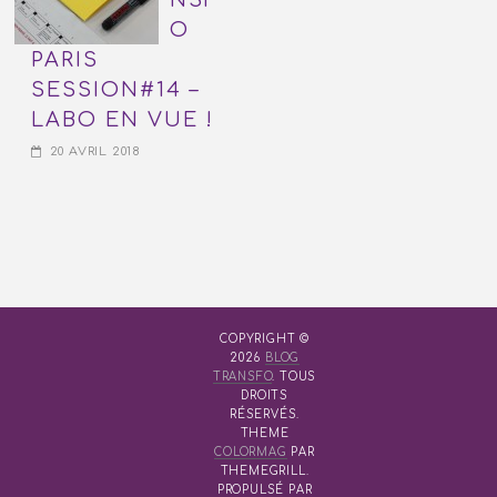
O
PARIS
SESSION#14 –
LABO EN VUE !
20 AVRIL 2018
COPYRIGHT ©
2026
BLOG
TRANSFO
. TOUS
DROITS
RÉSERVÉS.
THEME
COLORMAG
PAR
THEMEGRILL.
PROPULSÉ PAR