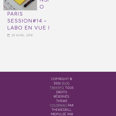
O
PARIS
SESSION#14 –
LABO EN VUE !
20 AVRIL 2018
COPYRIGHT ©
2026
BLOG
TRANSFO
. TOUS
DROITS
RÉSERVÉS.
THEME
COLORMAG
PAR
THEMEGRILL.
PROPULSÉ PAR