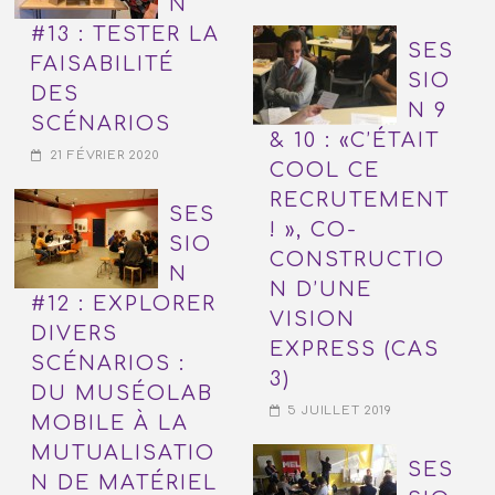
N
#13 : TESTER LA
SES
FAISABILITÉ
SIO
DES
N 9
SCÉNARIOS
& 10 : «C’ÉTAIT
21 FÉVRIER 2020
COOL CE
RECRUTEMENT
SES
! », CO-
SIO
CONSTRUCTIO
N
N D’UNE
#12 : EXPLORER
VISION
DIVERS
EXPRESS (CAS
SCÉNARIOS :
3)
DU MUSÉOLAB
5 JUILLET 2019
MOBILE À LA
MUTUALISATIO
SES
N DE MATÉRIEL