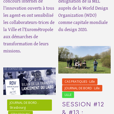
concours internes de
désignation de la MEL
l’innovation ouverts à tous
auprès de la World Design
les agent-es ont sensibilisé
Organization (WDO)
les collaborateurs-trices de
comme capitale mondiale
la Ville et l’Eurométropole
du design 2020.
aux démarches de
transformation de leurs
missions.
CAS PRATIQUES · Lille
JOURNAL DE BORD · Lille
LILLE
JOURNAL DE BORD .
SESSION #12
Strasbourg
& #13 :