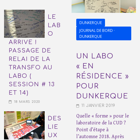
LE
DUNKERQUE
LAB
JOURNAL DE BORD ·
O
DUNKERQUE
ARRIVE !
PASSAGE DE
UN LABO
RELAI DE LA
« EN
TRANSFO AU
RÉSIDENCE »
LABO (
SESSION # 13
POUR
ET 14)
DUNKERQUE
18 MARS 2020
11 JANVIER 2019
Quelle « forme » pour le
DES
laboratoire de la CUD ?
LIE
Point d’étape à
UX
l’automne 2018. Après