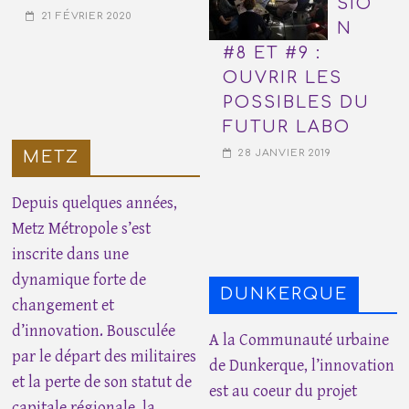
SIO
21 FÉVRIER 2020
N
#8 ET #9 :
OUVRIR LES
POSSIBLES DU
FUTUR LABO
28 JANVIER 2019
METZ
Depuis quelques années,
Metz Métropole s’est
inscrite dans une
dynamique forte de
DUNKERQUE
changement et
d’innovation. Bousculée
A la Communauté urbaine
par le départ des militaires
de Dunkerque, l’innovation
et la perte de son statut de
est au coeur du projet
capitale régionale, la