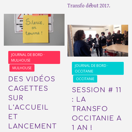
Transfo début 2017.
JOURNAL DE BORD ·
MULHOUSE
JOURNAL DE BORD ·
MULHOUSE
OCCITANIE
DES VIDÉOS
OCCITANIE
CAGETTES
SESSION # 11
SUR
: LA
L’ACCUEIL
TRANSFO
ET
OCCITANIE A
LANCEMENT
1 AN !