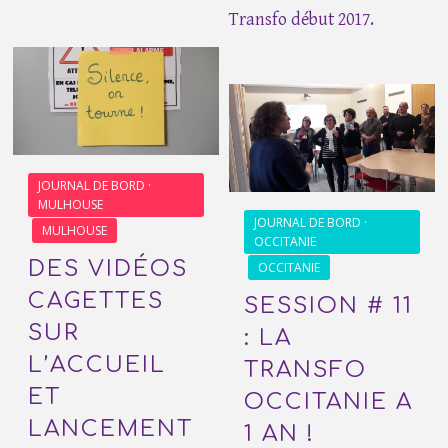
Transfo début 2017.
JOURNAL DE BORD ·
MULHOUSE
JOURNAL DE BORD ·
MULHOUSE
OCCITANIE
DES VIDÉOS
OCCITANIE
CAGETTES
SESSION # 11
SUR
: LA
L’ACCUEIL
TRANSFO
ET
OCCITANIE A
LANCEMENT
1 AN !