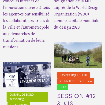
concours internes de
désignation de la MEL
l’innovation ouverts à tous
auprès de la World Design
les agent-es ont sensibilisé
Organization (WDO)
les collaborateurs-trices de
comme capitale mondiale
la Ville et l’Eurométropole
du design 2020.
aux démarches de
transformation de leurs
missions.
CAS PRATIQUES · Lille
JOURNAL DE BORD · Lille
LILLE
JOURNAL DE BORD .
SESSION #12
Strasbourg
& #13 :