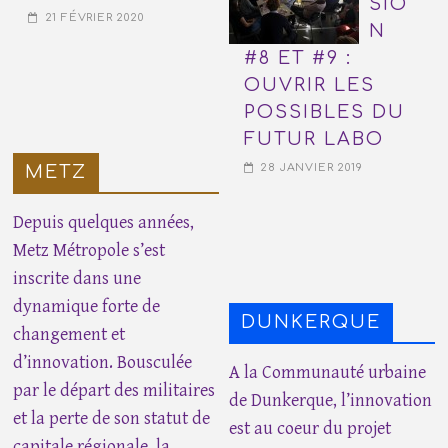
SIO
21 FÉVRIER 2020
N
#8 ET #9 :
OUVRIR LES
POSSIBLES DU
FUTUR LABO
28 JANVIER 2019
METZ
Depuis quelques années,
Metz Métropole s’est
inscrite dans une
dynamique forte de
DUNKERQUE
changement et
d’innovation. Bousculée
A la Communauté urbaine
par le départ des militaires
de Dunkerque, l’innovation
et la perte de son statut de
est au coeur du projet
capitale régionale, la