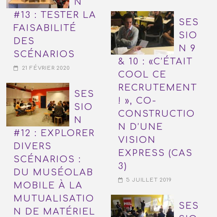
N
#13 : TESTER LA
SES
FAISABILITÉ
SIO
DES
N 9
SCÉNARIOS
& 10 : «C’ÉTAIT
21 FÉVRIER 2020
COOL CE
RECRUTEMENT
SES
! », CO-
SIO
CONSTRUCTIO
N
N D’UNE
#12 : EXPLORER
VISION
DIVERS
EXPRESS (CAS
SCÉNARIOS :
3)
DU MUSÉOLAB
5 JUILLET 2019
MOBILE À LA
MUTUALISATIO
SES
N DE MATÉRIEL