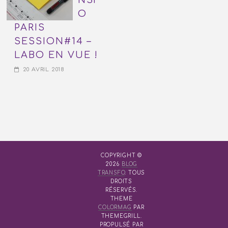
O
PARIS
SESSION#14 –
LABO EN VUE !
20 AVRIL 2018
COPYRIGHT ©
2026
BLOG
TRANSFO
. TOUS
DROITS
RÉSERVÉS.
THEME
COLORMAG
PAR
THEMEGRILL.
PROPULSÉ PAR