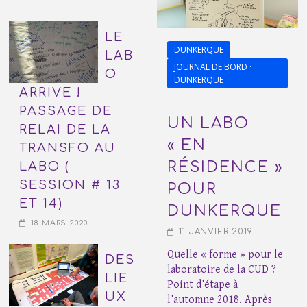
LE
DUNKERQUE
LAB
JOURNAL DE BORD ·
O
DUNKERQUE
ARRIVE !
PASSAGE DE
UN LABO
RELAI DE LA
« EN
TRANSFO AU
RÉSIDENCE »
LABO (
SESSION # 13
POUR
ET 14)
DUNKERQUE
18 MARS 2020
11 JANVIER 2019
Quelle « forme » pour le
DES
laboratoire de la CUD ?
LIE
Point d’étape à
UX
l’automne 2018. Après