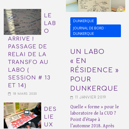
LE
DUNKERQUE
LAB
JOURNAL DE BORD ·
O
DUNKERQUE
ARRIVE !
PASSAGE DE
UN LABO
RELAI DE LA
« EN
TRANSFO AU
RÉSIDENCE »
LABO (
SESSION # 13
POUR
ET 14)
DUNKERQUE
18 MARS 2020
11 JANVIER 2019
Quelle « forme » pour le
DES
laboratoire de la CUD ?
LIE
Point d’étape à
UX
l’automne 2018. Après