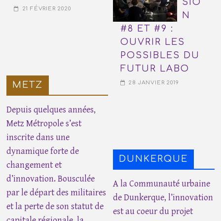
SIO
21 FÉVRIER 2020
N
#8 ET #9 :
OUVRIR LES
POSSIBLES DU
FUTUR LABO
28 JANVIER 2019
METZ
Depuis quelques années,
Metz Métropole s’est
inscrite dans une
dynamique forte de
DUNKERQUE
changement et
d’innovation. Bousculée
A la Communauté urbaine
par le départ des militaires
de Dunkerque, l’innovation
et la perte de son statut de
est au coeur du projet
capitale régionale, la