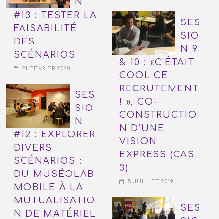
N
#13 : TESTER LA
SES
FAISABILITÉ
SIO
DES
N 9
SCÉNARIOS
& 10 : «C’ÉTAIT
21 FÉVRIER 2020
COOL CE
RECRUTEMENT
SES
! », CO-
SIO
CONSTRUCTIO
N
N D’UNE
#12 : EXPLORER
VISION
DIVERS
EXPRESS (CAS
SCÉNARIOS :
3)
DU MUSÉOLAB
5 JUILLET 2019
MOBILE À LA
MUTUALISATIO
SES
N DE MATÉRIEL