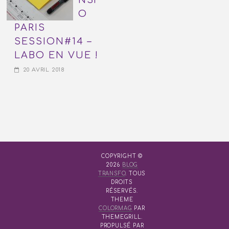
O
PARIS
SESSION#14 –
LABO EN VUE !
20 AVRIL 2018
COPYRIGHT ©
2026
BLOG
TRANSFO
. TOUS
DROITS
RÉSERVÉS.
THEME
COLORMAG
PAR
THEMEGRILL.
PROPULSÉ PAR