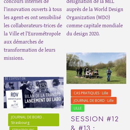
concours internes de
désignation de la MEL
l’innovation ouverts à tous
auprès de la World Design
les agent-es ont sensibilisé
Organization (WDO)
les collaborateurs-trices de
comme capitale mondiale
la Ville et l’Eurométropole
du design 2020.
aux démarches de
transformation de leurs
missions.
CAS PRATIQUES · Lille
JOURNAL DE BORD · Lille
LILLE
JOURNAL DE BORD .
SESSION #12
Strasbourg
& #13 :