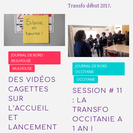
Transfo début 2017.
JOURNAL DE BORD ·
MULHOUSE
JOURNAL DE BORD ·
MULHOUSE
OCCITANIE
DES VIDÉOS
OCCITANIE
CAGETTES
SESSION # 11
SUR
: LA
L’ACCUEIL
TRANSFO
ET
OCCITANIE A
LANCEMENT
1 AN !